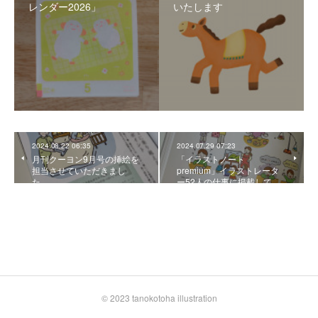
レンダー2026」
いたします
2024.08.22 06:35
2024.07.29 07:23
月刊クーヨン9月号の挿絵を
「イラストノート
担当させていただきまし
premium」イラストレータ
た。
ー52人の仕事に掲載して…
© 2023 tanokotoha illustration