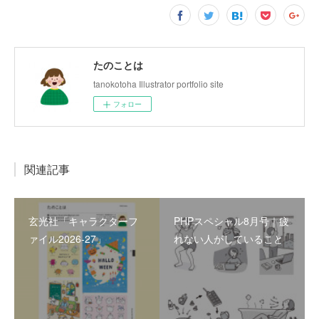
たのことは
tanokotoha Illustrator portfolio site
フォロー
関連記事
玄光社「キャラクターフ
PHPスペシャル8月号｜疲
ァイル2026-27」
れない人がしていること